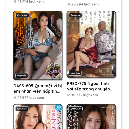
khi đi công tác chung
11.714 lượt xem
mối thù năm xưa
20.294 lượt xem
2:04:08
2:05:15
Nhật Bản
Nhật Bản
PRED-775 Ngoại tình
DASS-805 Quá mệt vì bị
với sếp trong chuyến
em nhân viên hấp tinh
du lịch mừng đính hôn
19.772 lượt xem
đại pháp
17.677 lượt xem
1:55:35
2:00:00